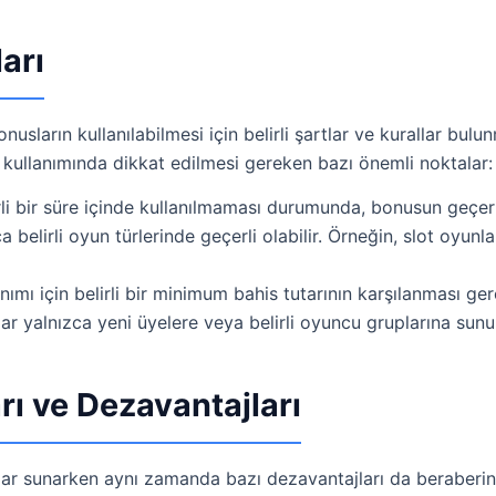
arı
usların kullanılabilmesi için belirli şartlar ve kurallar bulu
s kullanımında dikkat edilmesi gereken bazı önemli noktalar:
li bir süre içinde kullanılmaması durumunda, bonusun geçerlil
 belirli oyun türlerinde geçerli olabilir. Örneğin, slot oyunl
ımı için belirli bir minimum bahis tutarının karşılanması gere
lar yalnızca yeni üyelere veya belirli oyuncu gruplarına sunula
rı ve Dezavantajları
jlar sunarken aynı zamanda bazı dezavantajları da beraberind