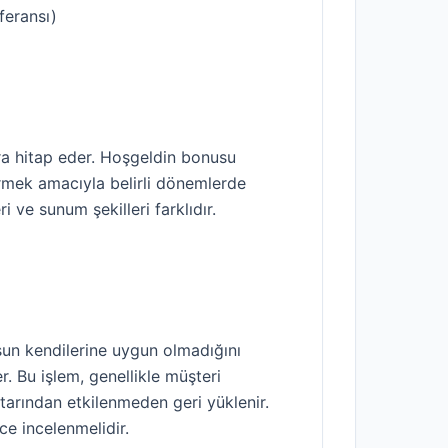
feransı)
ra hitap eder. Hoşgeldin bonusu
dirmek amacıyla belirli dönemlerde
i ve sunum şekilleri farklıdır.
sun kendilerine uygun olmadığını
. Bu işlem, genellikle müşteri
ktarından etkilenmeden geri yüklenir.
ce incelenmelidir.