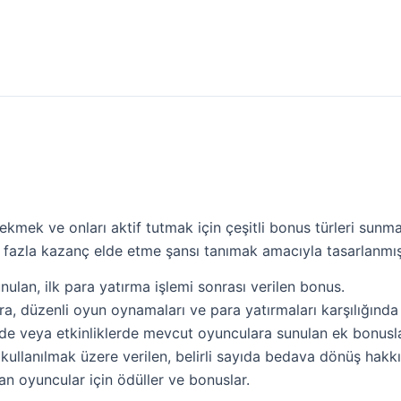
 çekmek ve onları aktif tutmak için çeşitli bonus türleri sun
fazla kazanç elde etme şansı tanımak amacıyla tasarlanmıştı
nulan, ilk para yatırma işlemi sonrası verilen bonus.
, düzenli oyun oynamaları ve para yatırmaları karşılığında 
de veya etkinliklerde mevcut oyunculara sunulan ek bonusla
kullanılmak üzere verilen, belirli sayıda bedava dönüş hakkı
an oyuncular için ödüller ve bonuslar.