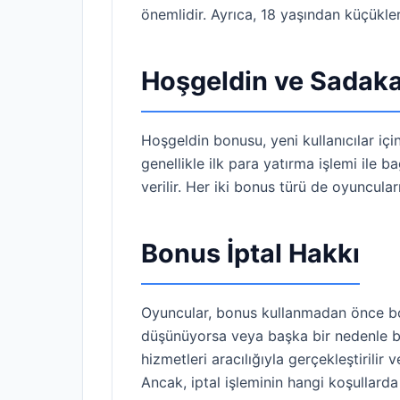
önemlidir. Ayrıca, 18 yaşından küçükle
Hoşgeldin ve Sadaka
Hoşgeldin bonusu, yeni kullanıcılar i
genellikle ilk para yatırma işlemi ile 
verilir. Her iki bonus türü de oyuncular
Bonus İptal Hakkı
Oyuncular, bonus kullanmadan önce bon
düşünüyorsa veya başka bir nedenle bon
hizmetleri aracılığıyla gerçekleştirili
Ancak, iptal işleminin hangi koşullarda 