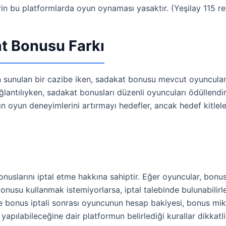
rin bu platformlarda oyun oynaması yasaktır. (Yeşilay 115 re
t Bonusu Farkı
çin sunulan bir cazibe iken, sadakat bonusu mevcut oyuncula
bağlantılıyken, sadakat bonusları düzenli oyuncuları ödüllen
ın oyun deneyimlerini artırmayı hedefler, ancak hedef kitleler
uslarını iptal etme hakkına sahiptir. Eğer oyuncular, bonu
usu kullanmak istemiyorlarsa, iptal talebinde bulunabilirler
r ve bonus iptali sonrası oyuncunun hesap bakiyesi, bonus mi
yapılabileceğine dair platformun belirlediği kurallar dikkatli