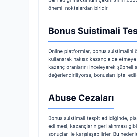
belirlediği maksimum çekim sınırı 2000
önemli noktalardan biridir.
Bonus Suistimali Tes
Online platformlar, bonus suistimalini
kullanarak haksız kazanç elde etmeye ça
kazanç oranlarını inceleyerek şüpheli a
değerlendiriliyorsa, bonusları iptal edile
Abuse Cezaları
Bonus suistimali tespit edildiğinde, pl
edilmesi, kazançların geri alınması gi
sonuçlar ile karşılaşabilirler. Bu ned