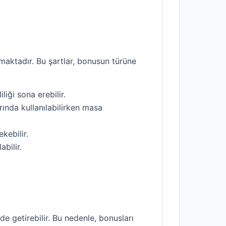
nmaktadır. Bu şartlar, bonusun türüne
iği sona erebilir.
arında kullanılabilirken masa
kebilir.
bilir.
e getirebilir. Bu nedenle, bonusları