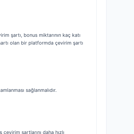
virim şartı, bonus miktarının kaç katı
rtı olan bir platformda çevirim şartı
mamlanması sağlanmalıdır.
 çevirim şartlarını daha hızlı