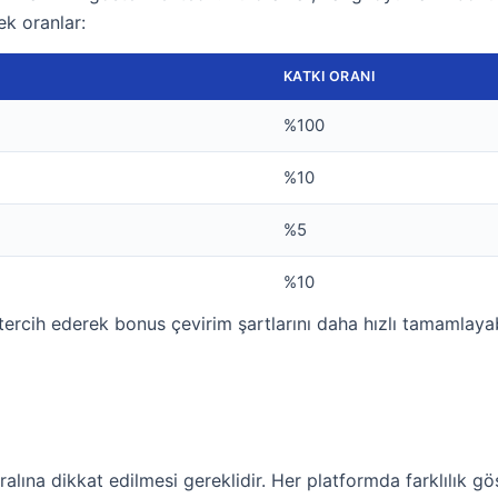
ek oranlar:
KATKI ORANI
%100
%10
%5
%10
 tercih ederek bonus çevirim şartlarını daha hızlı tamamlaya
lına dikkat edilmesi gereklidir. Her platformda farklılık gö