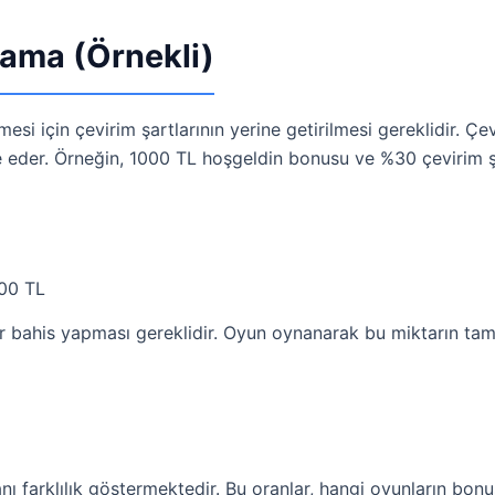
lama (Örnekli)
lmesi için çevirim şartlarının yerine getirilmesi gereklidir. Çe
de eder. Örneğin, 1000 TL hoşgeldin bonusu ve %30 çevirim şa
000 TL
r bahis yapması gereklidir. Oyun oynanarak bu miktarın ta
 farklılık göstermektedir. Bu oranlar, hangi oyunların bonus