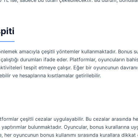
 TL ise, sadece bu tutarı çekebilecektir. Bu durum, bonusla
piti
 önlemek amacıyla çeşitli yöntemler kullanmaktadır. Bonus su
lıştığı durumları ifade eder. Platformlar, oyuncuların bahis
ktiviteleri tespit etmeye çalışır. Eğer bir oyuncunun davranış
bilir ve hesaplarına kısıtlamalar getirilebilir.
atformlar çeşitli cezalar uygulayabilir. Bu cezalar arasında 
bi yaptırımlar bulunmaktadır. Oyuncular, bonus kurallarına u
enle, her oyuncunun bonus kullanımı sırasında kurallara dikk