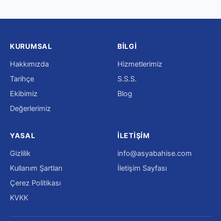
KURUMSAL
BILGI
Hakkımızda
Hizmetlerimiz
Tarihçe
S.S.S.
Ekibimiz
Blog
Değerlerimiz
YASAL
İLETIŞIM
Gizlilik
info@asyabahise.com
Kullanım Şartları
İletişim Sayfası
Çerez Politikası
KVKK