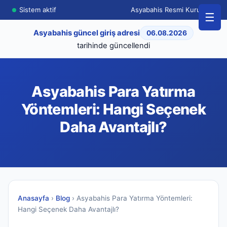
Sistem aktif
Asyabahis Resmi Kurumsal
☰
Asyabahis güncel giriş adresi
06.08.2026
tarihinde güncellendi
Asyabahis Para Yatırma
Yöntemleri: Hangi Seçenek
Daha Avantajlı?
Anasayfa
›
Blog
› Asyabahis Para Yatırma Yöntemleri:
Hangi Seçenek Daha Avantajlı?