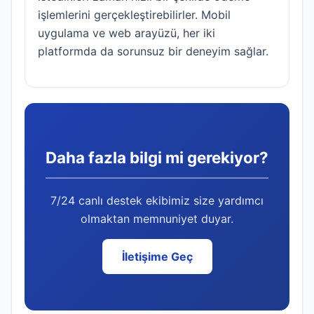
işlemlerini gerçekleştirebilirler. Mobil
uygulama ve web arayüzü, her iki
platformda da sorunsuz bir deneyim sağlar.
Daha fazla bilgi mi gerekiyor?
7/24 canlı destek ekibimiz size yardımcı
olmaktan memnuniyet duyar.
İletişime Geç