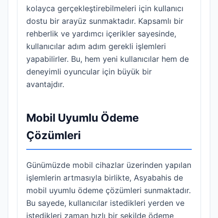
kolayca gerçekleştirebilmeleri için kullanıcı
dostu bir arayüz sunmaktadır. Kapsamlı bir
rehberlik ve yardımcı içerikler sayesinde,
kullanıcılar adım adım gerekli işlemleri
yapabilirler. Bu, hem yeni kullanıcılar hem de
deneyimli oyuncular için büyük bir
avantajdır.
Mobil Uyumlu Ödeme
Çözümleri
Günümüzde mobil cihazlar üzerinden yapılan
işlemlerin artmasıyla birlikte, Asyabahis de
mobil uyumlu ödeme çözümleri sunmaktadır.
Bu sayede, kullanıcılar istedikleri yerden ve
istedikleri zaman hızlı bir şekilde ödeme