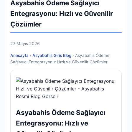
Asyabahis Ödeme Sağlayıcı
Entegrasyonu: Hızlı ve Güvenilir
Çözümler
27 Mayıs 2026
Anasayfa
›
Asyabahis Giriş Blog
› Asyabahis Ödeme
Sağlayıcı Entegrasyonu: Hızlı ve Güvenilir Çözümler
Asyabahis Ödeme Sağlayıcı
Entegrasyonu: Hızlı ve