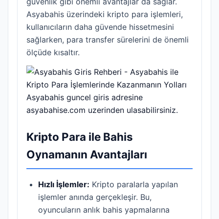
güvenlik gibi önemli avantajlar da sağlar.
Asyabahis üzerindeki kripto para işlemleri,
kullanıcıların daha güvende hissetmesini
sağlarken, para transfer sürelerini de önemli
ölçüde kısaltır.
Asyabahis guncel giris adresine
asyabahise.com uzerinden ulasabilirsiniz.
Kripto Para ile Bahis
Oynamanın Avantajları
Hızlı İşlemler:
Kripto paralarla yapılan
işlemler anında gerçekleşir. Bu,
oyuncuların anlık bahis yapmalarına