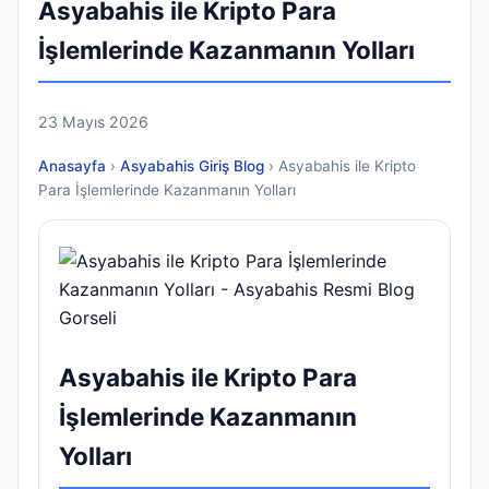
Asyabahis ile Kripto Para
İşlemlerinde Kazanmanın Yolları
23 Mayıs 2026
Anasayfa
›
Asyabahis Giriş Blog
› Asyabahis ile Kripto
Para İşlemlerinde Kazanmanın Yolları
Asyabahis ile Kripto Para
İşlemlerinde Kazanmanın
Yolları