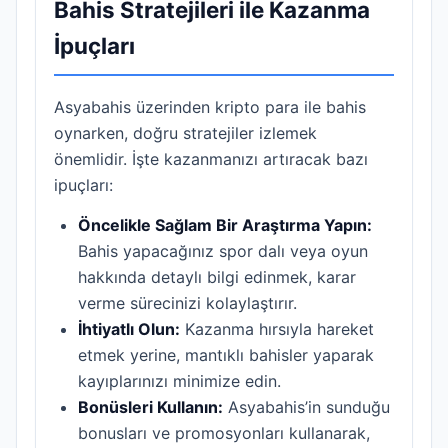
Bahis Stratejileri ile Kazanma
İpuçları
Asyabahis üzerinden kripto para ile bahis
oynarken, doğru stratejiler izlemek
önemlidir. İşte kazanmanızı artıracak bazı
ipuçları:
Öncelikle Sağlam Bir Araştırma Yapın:
Bahis yapacağınız spor dalı veya oyun
hakkında detaylı bilgi edinmek, karar
verme sürecinizi kolaylaştırır.
İhtiyatlı Olun:
Kazanma hırsıyla hareket
etmek yerine, mantıklı bahisler yaparak
kayıplarınızı minimize edin.
Bonüsleri Kullanın:
Asyabahis’in sunduğu
bonusları ve promosyonları kullanarak,