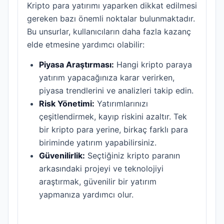
Kripto para yatırımı yaparken dikkat edilmesi
gereken bazı önemli noktalar bulunmaktadır.
Bu unsurlar, kullanıcıların daha fazla kazanç
elde etmesine yardımcı olabilir:
Piyasa Araştırması:
Hangi kripto paraya
yatırım yapacağınıza karar verirken,
piyasa trendlerini ve analizleri takip edin.
Risk Yönetimi:
Yatırımlarınızı
çeşitlendirmek, kayıp riskini azaltır. Tek
bir kripto para yerine, birkaç farklı para
biriminde yatırım yapabilirsiniz.
Güvenilirlik:
Seçtiğiniz kripto paranın
arkasındaki projeyi ve teknolojiyi
araştırmak, güvenilir bir yatırım
yapmanıza yardımcı olur.