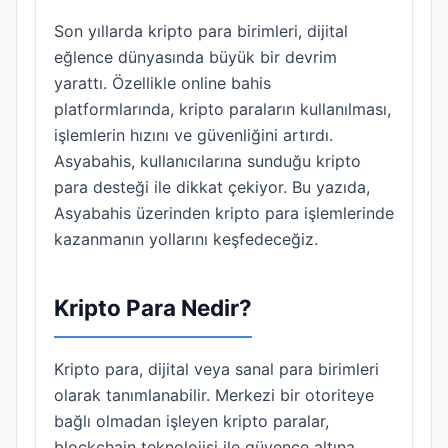
Son yıllarda kripto para birimleri, dijital
eğlence dünyasında büyük bir devrim
yarattı. Özellikle online bahis
platformlarında, kripto paraların kullanılması,
işlemlerin hızını ve güvenliğini artırdı.
Asyabahis, kullanıcılarına sunduğu kripto
para desteği ile dikkat çekiyor. Bu yazıda,
Asyabahis üzerinden kripto para işlemlerinde
kazanmanın yollarını keşfedeceğiz.
Kripto Para Nedir?
Kripto para, dijital veya sanal para birimleri
olarak tanımlanabilir. Merkezi bir otoriteye
bağlı olmadan işleyen kripto paralar,
blockchain teknolojisi ile güvence altına