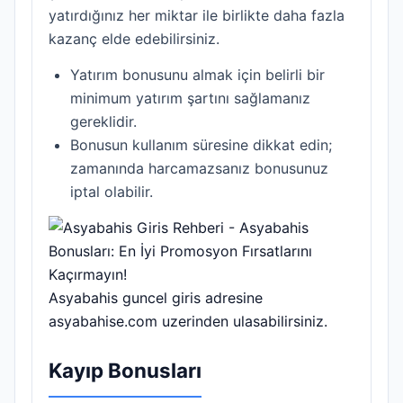
yatırdığınız her miktar ile birlikte daha fazla
kazanç elde edebilirsiniz.
Yatırım bonusunu almak için belirli bir
minimum yatırım şartını sağlamanız
gereklidir.
Bonusun kullanım süresine dikkat edin;
zamanında harcamazsanız bonusunuz
iptal olabilir.
Asyabahis guncel giris adresine
asyabahise.com uzerinden ulasabilirsiniz.
Kayıp Bonusları