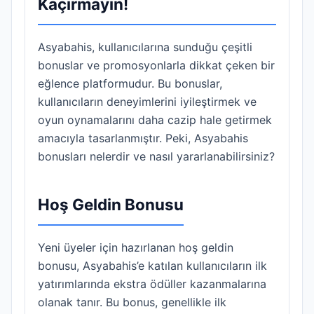
Kaçırmayın!
Asyabahis, kullanıcılarına sunduğu çeşitli
bonuslar ve promosyonlarla dikkat çeken bir
eğlence platformudur. Bu bonuslar,
kullanıcıların deneyimlerini iyileştirmek ve
oyun oynamalarını daha cazip hale getirmek
amacıyla tasarlanmıştır. Peki, Asyabahis
bonusları nelerdir ve nasıl yararlanabilirsiniz?
Hoş Geldin Bonusu
Yeni üyeler için hazırlanan hoş geldin
bonusu, Asyabahis’e katılan kullanıcıların ilk
yatırımlarında ekstra ödüller kazanmalarına
olanak tanır. Bu bonus, genellikle ilk